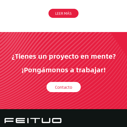
LEER MÁS
¿Tienes un proyecto en mente?
¡Pongámonos a trabajar!
Contacto