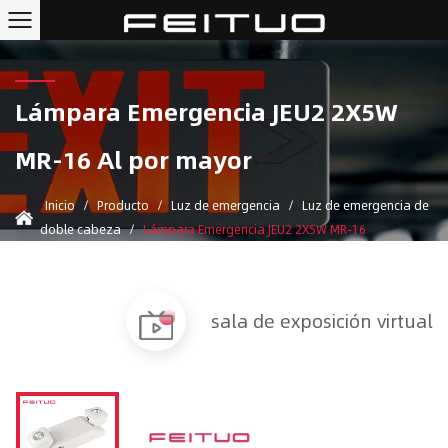
Lámpara Emergencia JEU2 2X5W
MR-16 Al por mayor
Inicio
/
Producto
/
Luz de emergencia
/
Luz de emergencia de
doble cabeza
/
Lámpara Emergencia JEU2 2X5W MR-16
sala de exposición virtual