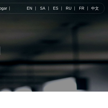
ogar
EN
SA
ES
RU
FR
中文
M