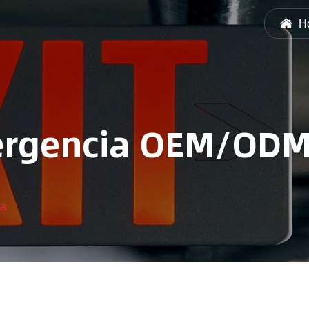
H
mergencia OEM/OD
ia