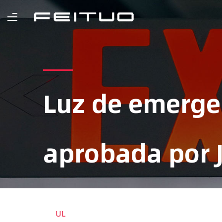
Luz de emerge
aprobada por 
Inicio
/
Producto
/
Luz de emergencia
UL