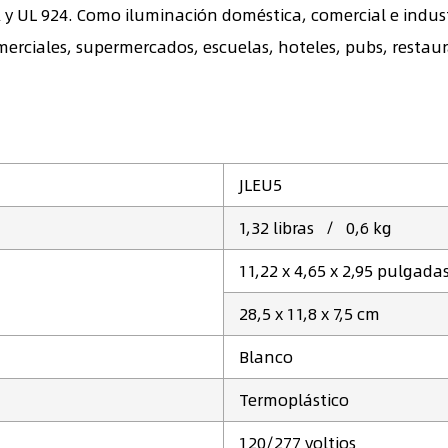
 UL 924. Como iluminación doméstica, comercial e industria
erciales, supermercados, escuelas, hoteles, pubs, restaura
JLEU5
1,32 libras / 0,6 kg
11,22 x 4,65 x 2,95 pulgada
28,5 x 11,8 x 7,5 cm
‎Blanco
Termoplástico
120/277 voltios