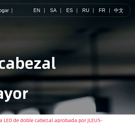
ogar
EN
SA
ES
RU
FR
中文
 cabezal
ayor
a LED de doble cabezal aprobada por JLEU5-