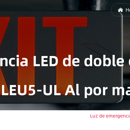
H
ncia LED de doble
JLEU5-UL Al por m
/
Luz de emergencia de doble cabeza
/
Luz de emergenci